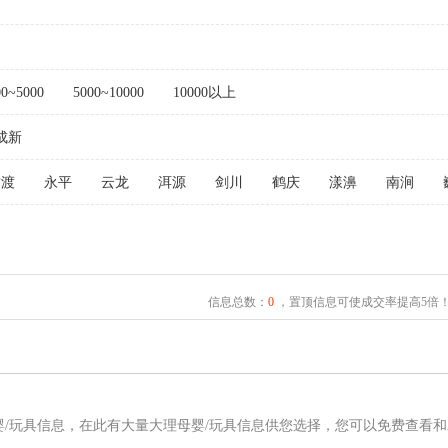
00~5000
5000~10000
10000以上
成新
弥渡
永平
云龙
洱源
剑川
鹤庆
漾濞
南涧
信息总数：
0
，置顶信息可使成交率提高5倍
婴/玩具信息，在此有大量大理母婴/玩具信息供您选择，您可以免费查看和