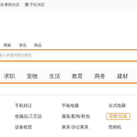
改/删除信息
手机浏览
商家
资讯
商品
求职
宠物
生活
教育
商务
建材
手机转让
平板电脑
台式电脑
收藏品/工艺品
服装/配饰/鞋包
母婴/玩具
设备租赁
家具/办公家具
照相机