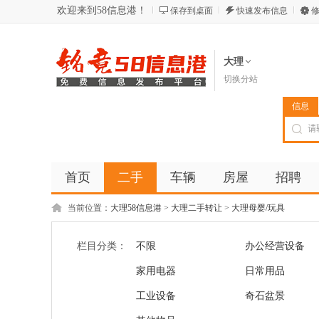
欢迎来到58信息港！
保存到桌面
快速发布信息
修
大理
切换分站
信息
首页
二手
车辆
房屋
招聘
当前位置：
大理58信息港
>
大理二手转让
>
大理母婴/玩具
栏目分类：
不限
办公经营设备
家用电器
日常用品
工业设备
奇石盆景