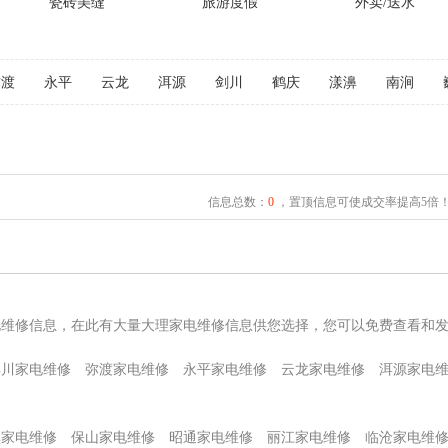
瓷砖美缝
旅游度假
外卖/送水
弥渡
永平
云龙
洱源
剑川
鹤庆
漾濞
南涧
信息总数：
0
，置顶信息可使成交率提高5倍
电维修信息，在此有大量大理家电维修信息供您选择，您可以免费查看和
宾川家电维修
弥渡家电维修
永平家电维修
云龙家电维修
洱源家电
溪家电维修
保山家电维修
昭通家电维修
丽江家电维修
临沧家电维