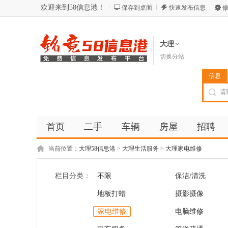
欢迎来到58信息港！
保存到桌面
快速发布信息
修
大理
切换分站
信息
首页
二手
车辆
房屋
招聘
当前位置：
大理58信息港
>
大理生活服务
>
大理家电维修
栏目分类：
不限
保洁/清洗
地板打蜡
摄影摄像
家电维修
电脑维修