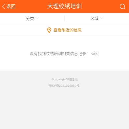
大理纹绣培训
返回
分类
区域
查看附近的信息
没有找到纹绣培训相关信息记录！
返回
©copyright58信息港
鲁ICP备2021024010号