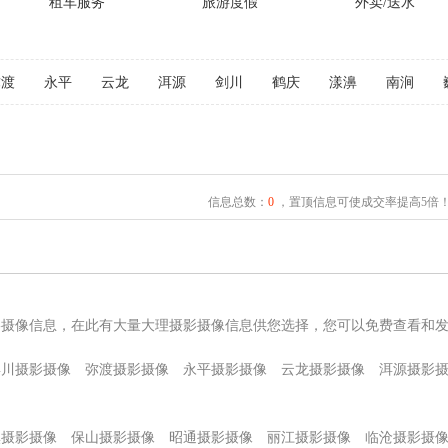
租车服务
旅游度假
外卖/送水
弥渡
永平
云龙
洱源
剑川
鹤庆
漾濞
南涧
信息总数：
0
，置顶信息可使成交率提高5倍
影摄像信息，在此有大量大理摄影摄像信息供您选择，您可以免费查看和
宾川摄影摄像
弥渡摄影摄像
永平摄影摄像
云龙摄影摄像
洱源摄影
溪摄影摄像
保山摄影摄像
昭通摄影摄像
丽江摄影摄像
临沧摄影摄