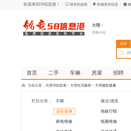
欢迎来到58信息港！
保存到桌面
快速发布信息
修
大理
切换分站
信息
首页
二手
车辆
房屋
招聘
当前位置：
大理58信息港
>
大理生活服务
>
大理摄影摄像
栏目分类：
不限
保洁/清洗
摄影摄像
地板打蜡
家电维修
电脑维修