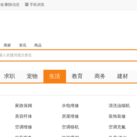
改/删除信息
手机浏览
商家
资讯
商品
求职
宠物
生活
教育
商务
建材
家政保姆
水电维修
清洗油烟机
美容纤体
房屋维修
装饰装修
空调维修
空调移机
空调充氟