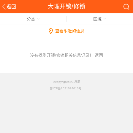
大理开锁/修锁
返回
分类
区域
查看附近的信息
没有找到开锁/修锁相关信息记录！
返回
©copyright58信息港
鲁ICP备2021024010号