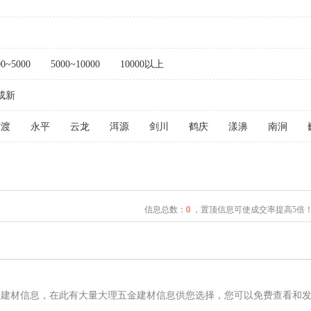
00~5000
5000~10000
10000以上
成新
弥渡
永平
云龙
洱源
剑川
鹤庆
漾濞
南涧
信息总数：
0
，置顶信息可使成交率提高5倍
金建材信息，在此有大量大理五金建材信息供您选择，您可以免费查看和