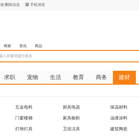
改/删除信息
手机浏览
商家
资讯
商品
求职
宠物
生活
教育
商务
建材
五金电料
厨具电器
保温材料
门窗楼梯
家具橱柜
油漆涂料
灯饰灯具
卫浴洁具
建筑陶瓷